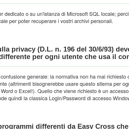
ver dedicato o su un'istanza di Microsoft SQL locale; perc
cale per poter recuperare i vostri archivi personali.
la privacy (D.L. n. 196 del 30/6/93) de
fferente per ogni utente che usa il c
confusione generale: la normativa non ha mai richiesto di
te (altrimenti bisognerebbe usare questo sitema per ogni
 Word o Excel!). Quello che viene richiesto è un access
ntende quindi la classica Login/Password di accesso Windo
programmi differenti da Easy Cross ch