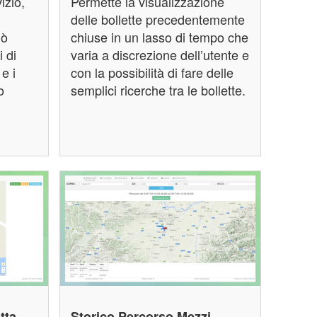
izio,
Permette la visualizzazione
delle bollette precedentemente
iò
chiuse in un lasso di tempo che
i di
varia a discrezione dell’utente e
e i
con la possibilità di fare delle
o
semplici ricerche tra le bollette.
tta
Storico Percorso Mezzi