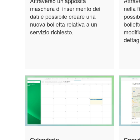
Attraverso un’apposita
Attrav
maschera di inserimento dei
nella f
dati è possibile creare una
possibi
nuova bolletta relativa a un
bollett
servizio richiesto.
modifi
dettagl
Calendario
Creaz