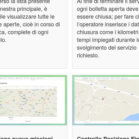
erso la lista presente
Al fine di terminare il serv
inestra principale, è
ogni bolletta aperta deve
le visualizzare tutte le
essere chiusa; per fare c
e aperte, cioè in corso di
l’operatore inserisce i dat
ca, complete di ogni
chiusura come i kilometri 
io.
tempi impiegati durante l
svolgimento del servizio
richiesto.
ione nuove missioni
Controllo Posizione Flo